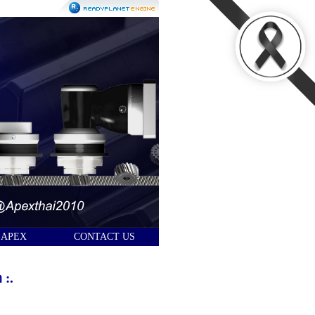
 APEX
CONTACT US
 :.