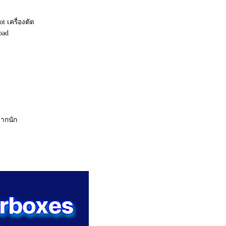
t เครื่องตัด
oad
มากนัก