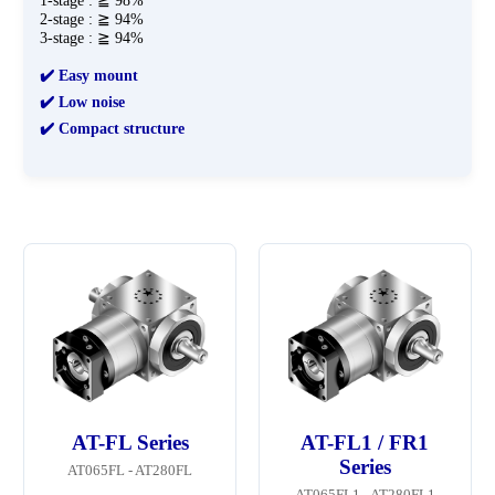
1-stage : ≧ 98%
2-stage : ≧ 94%
3-stage : ≧ 94%
✔️ Easy mount
✔️ Low noise
✔️ Compact structure
AT-FL Series
AT-FL1 / FR1
Series
AT065FL - AT280FL
AT065FL1 - AT280FL1